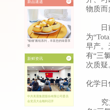
新品速递
物质而
日前，
为
“
Tota
“银穗”酱馅系列，丰富您的味蕾享
早产。
受
有“三
新鲜资讯
次质疑
化学日
中共美晨集团股份有限公司委员
究
会党员大会顺利召开