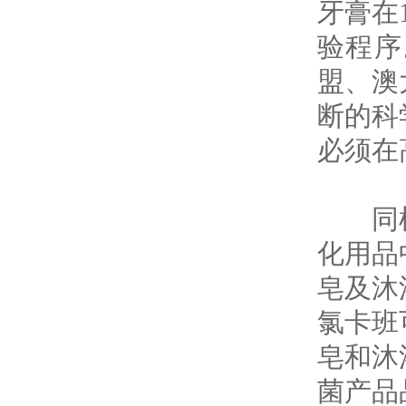
牙膏在
验程序
盟、澳
断的科
必须在
同样的
化用品
皂及沐
氯卡班
皂和沐
菌产品