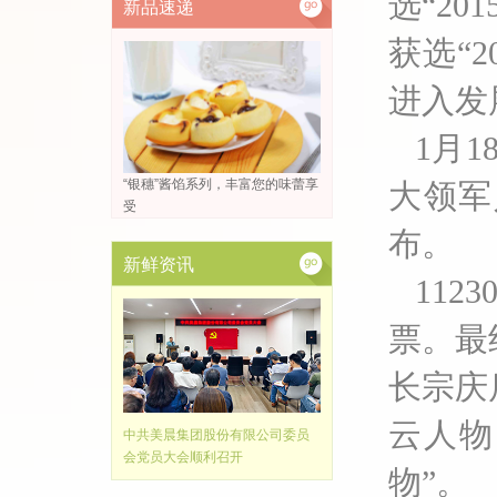
选
“2
新品速递
获选“
进入发
1月
“银穗”酱馅系列，丰富您的味蕾享
大领军
受
布。
新鲜资讯
11
票。最
长宗庆
云人物
中共美晨集团股份有限公司委员
会党员大会顺利召开
物”。