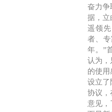
奋力争
据，立
遥领先
者、专
年。”
认为，
的使用
设立了
协议，
意见，