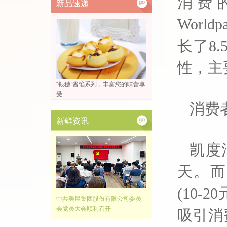
消费
新品速递
Worl
长了8
性，主
“银穗”酱馅系列，丰富您的味蕾享
受
消费
新鲜资讯
凯度
天。而
(10-
中共美晨集团股份有限公司委员
会党员大会顺利召开
吸引消